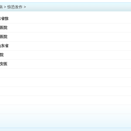
病
>
惊恐发作
>
东省惊
医院
医院
山东省
院
安医