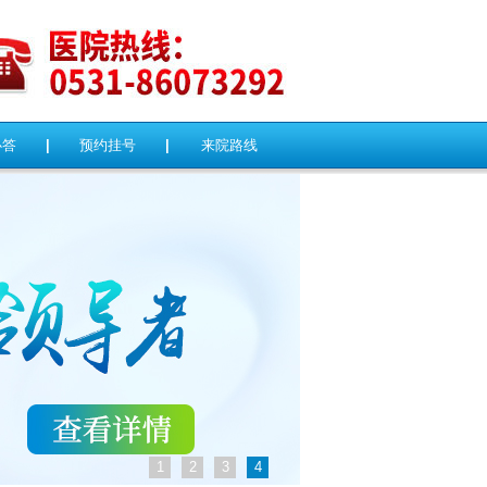
必答
|
预约挂号
|
来院路线
1
2
3
4