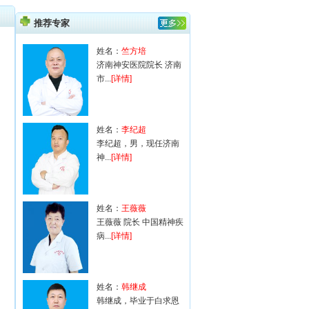
推荐专家
姓名：
竺方培
济南神安医院院长 济南
市...
[详情]
姓名：
李纪超
李纪超，男，现任济南
神...
[详情]
姓名：
王薇薇
王薇薇 院长 中国精神疾
病...
[详情]
姓名：
韩继成
韩继成，毕业于白求恩