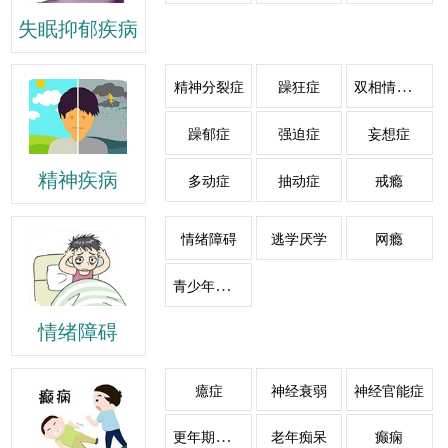
失眠抑郁疾病
双相情感障碍
精神分裂症
躁狂症
躁郁症
强迫症
妄想症
精神疾病
多动症
抽动症
戒瘾
情绪障碍
逃学厌学
网瘾
青少年心理障碍
情绪障碍
癔症
神经衰弱
神经官能症
更年期综合症
老年痴呆
癫痫