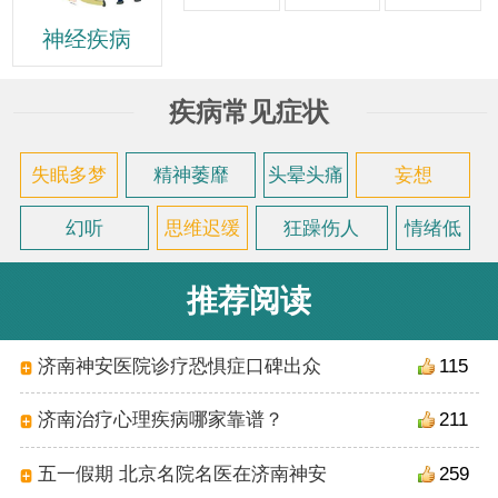
神经疾病
疾病常见症状
失眠多梦
精神萎靡
头晕头痛
妄想
幻听
思维迟缓
狂躁伤人
情绪低
落
推荐阅读
济南神安医院诊疗恐惧症口碑出众
115
济南治疗心理疾病哪家靠谱？
211
五一假期 北京名院名医在济南神安
259