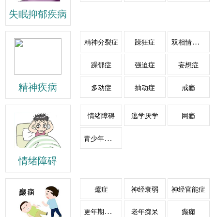
失眠抑郁疾病
双相情感障碍
精神分裂症
躁狂症
躁郁症
强迫症
妄想症
精神疾病
多动症
抽动症
戒瘾
情绪障碍
逃学厌学
网瘾
青少年心理障碍
情绪障碍
癔症
神经衰弱
神经官能症
更年期综合症
老年痴呆
癫痫