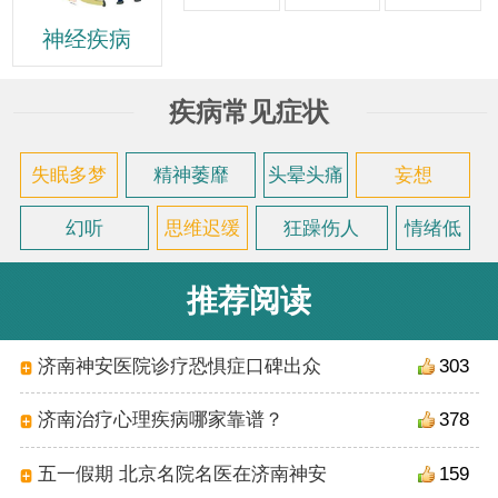
神经疾病
疾病常见症状
失眠多梦
精神萎靡
头晕头痛
妄想
幻听
思维迟缓
狂躁伤人
情绪低
落
推荐阅读
济南神安医院诊疗恐惧症口碑出众
303
济南治疗心理疾病哪家靠谱？
378
五一假期 北京名院名医在济南神安
159